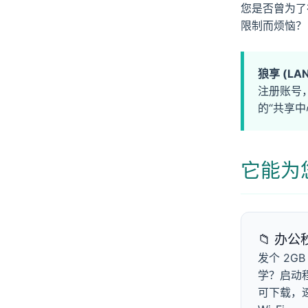
您是否曾为了
限制而烦恼？
狼享 (LAN 
注册账号
的“共享中
它能为
📁 办公
发个 2G
学？启动
可下载，