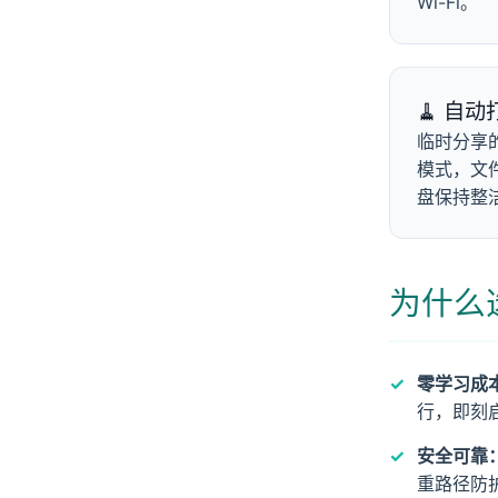
Wi-Fi。
🧹 自动
临时分享的
模式，文
盘保持整
为什么选择
零学习成
行，即刻
安全可靠
重路径防