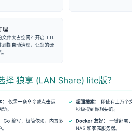
打理
文件太占空间？开启 TTL
件到期自动清理，让您的硬
洁。
 狼享 (LAN Share) lite版？
本：
仅需一条命令或点击运
超强搜索：
即使有上万个
启动。
秒级搜到你想要的。
：
Go 编写，极简依赖，内置多
Docker 友好：
一键部署
护。
NAS 和家庭服务器。