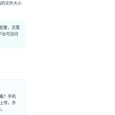
输的文件大小
配置，无需
平台可访问
上看？手机
拽上传，手
单。