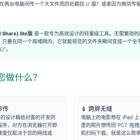
在两台电脑间传一个大文件而四处翻找 U 盘？或者因为微信传
Share) lite版
是一款专为高效设计的轻量级工具。无需繁琐的
，只要在同一个局域网内，它就能将您的文件夹瞬间变成一个全
心”。
您做什么？
秒传
📱 跨屏无缝
B 的设计稿给对面的开发同
电脑上的电影想在 iPad 
程序，对方在浏览器打开即
里的照片想传回 PC？拖
速度仅取决于您的网线或
机扫码下载，就是这么简